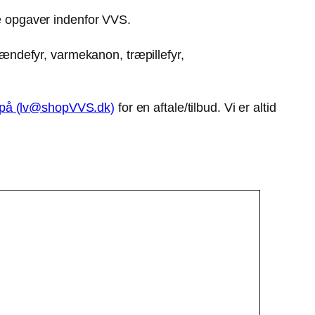
re opgaver indenfor VVS.
rændefyr, varmekanon, træpillefyr,
 på (lv@shopVVS.dk)
for en aftale/tilbud. Vi er altid